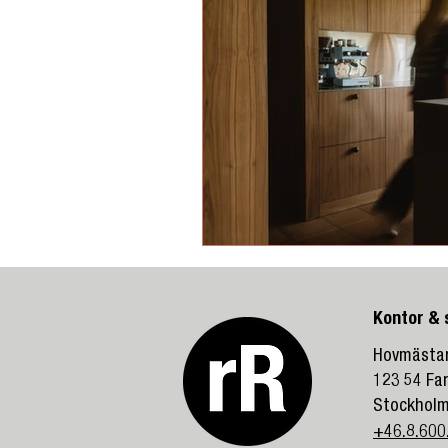
Kontor &
Hovmästar
123 54 Fa
Stockhol
+46.8.600