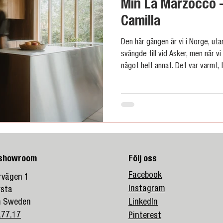
Min La Marzocco
Camilla
Den här gången är vi i Norge, uta
svängde till vid Asker, men när v
något helt annat. Det var varmt, 
barn, hundar och pågående projekt
kaffe. Den här gången fick vi hä
Christian, strax utanför Oslo. Föl
Marzocco.
 showroom
Följ oss
Facebook
vägen 1
Instagram
rsta
m Sweden
LinkedIn
.77.17
Pinterest