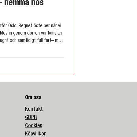
 – hemma hos
nför Oslo. Regnet öste ner när vi
i klev in genom dörren var känslan
lugnt och samtidigt full fart– med
, och självklart, riktigt gott
lsa på hemma hos Camilla och
j med på ett nytt avsnitt av Min La
Om oss
Kontakt
GDPR
Cookies
Köpvillkor