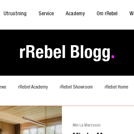
Utrustning
Service
Academy
Om rRebel
W
rRebel Blogg
.
ews
rRebel Academy
rRebel Showroom
rRebel Home
Min La Marzocco