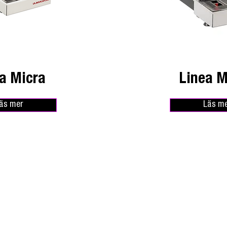
a Micra
Linea M
äs mer
Läs m