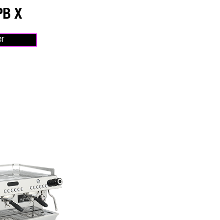
PB X
er