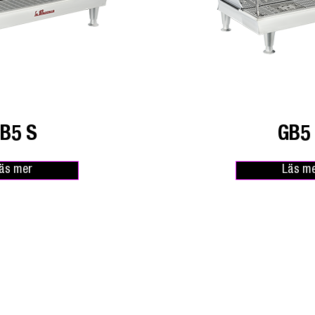
B5 S
GB5
äs mer
Läs m