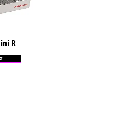
ini R
er