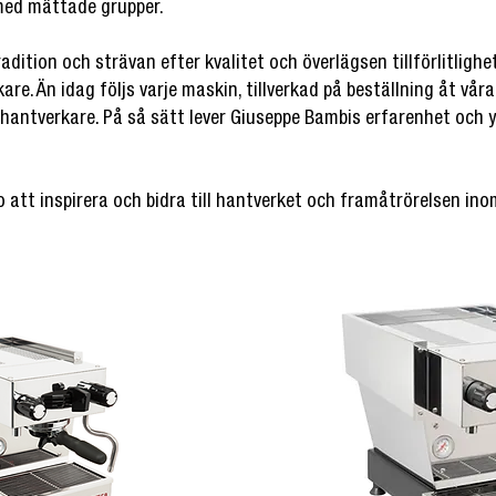
med mättade grupper.
ition och strävan efter kvalitet och överlägsen tillförlitlighet
are. Än idag följs varje maskin, tillverkad på beställning åt vår
 hantverkare. På så sätt lever Giuseppe Bambis erfarenhet och y
 att inspirera och bidra till hantverket och framåtrörelsen in