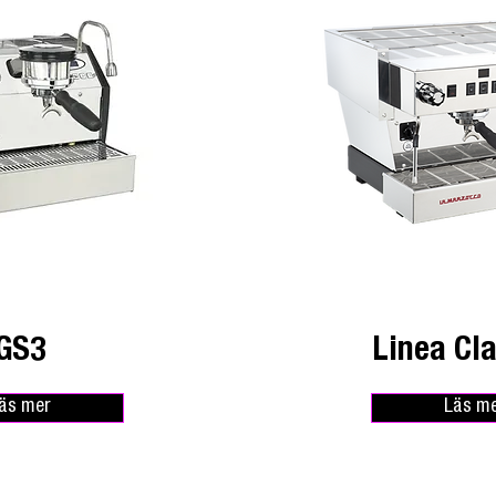
GS3
Linea Cla
äs mer
Läs m