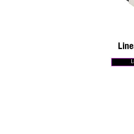
Line
L