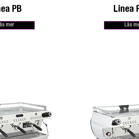
nea PB
Linea 
äs mer
Läs m