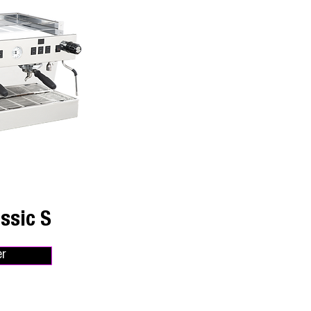
ssic S
er