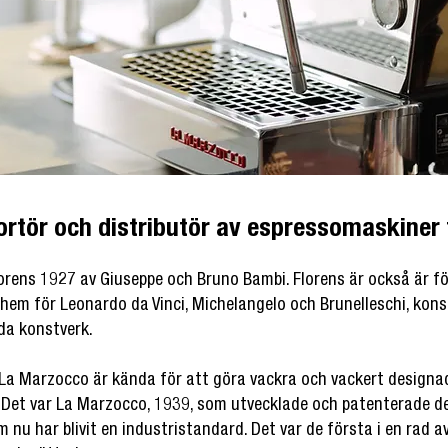
portör och distributör av espressomaskiner
rens 1927 av Giuseppe och Bruno Bambi. Florens är också är fö
hem för Leonardo da Vinci, Michelangelo och Brunelleschi, kon
da konstverk.
 La Marzocco är kända för att göra vackra och vackert design
r. Det var La Marzocco, 1939, som utvecklade och patenterade 
 nu har blivit en industristandard. Det var de första i en rad 