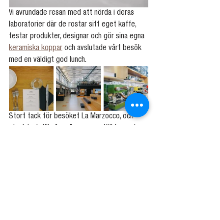
Vi avrundade resan med att nörda i deras 
laboratorier där de rostar sitt eget kaffe, 
testar produkter, designar och gör sina egna 
keramiska koppar
 och avslutade vårt besök 
med en väldigt god lunch.
Stort tack för besöket La Marzocco, och 
stort tack till våra vänner som följde med 
och gjorde resan magisk.
rRebels 