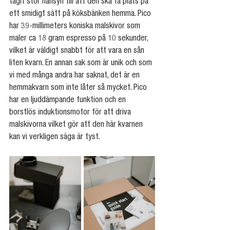
tagit stor hänsyn till att den ska få plats på 
ett smidigt sätt på köksbänken hemma. Pico 
har 39-millimeters koniska malskivor som 
maler ca 18 gram espresso på 10 sekunder, 
vilket är väldigt snabbt för att vara en sån 
liten kvarn. En annan sak som är unik och som 
vi med många andra har saknat, det är en 
hemmakvarn som inte låter så mycket. Pico 
har en ljuddämpande funktion och en 
borstlös induktionsmotor för att driva 
malskivorna vilket gör att den här kvarnen 
kan vi verkligen säga är tyst.