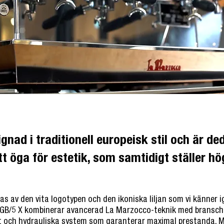
gnad i traditionell europeisk stil och är ded
tt öga för estetik, som samtidigt ställer h
ras av den vita logotypen och den ikoniska liljan som vi känner i
 GB/5 X kombinerar avancerad La Marzocco-teknik med bransc
t och hydrauliska system som garanterar maximal prestanda. 