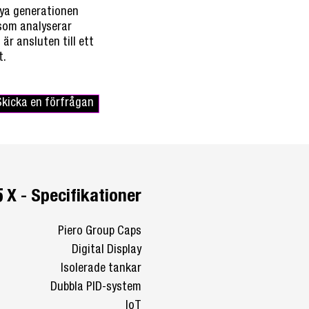
nya generationen
som analyserar
r ansluten till ett
t.
Skicka en förfrågan
 X - Specifikationer
Piero Group Caps
Digital Display
Isolerade tankar
Dubbla PID-system
IoT