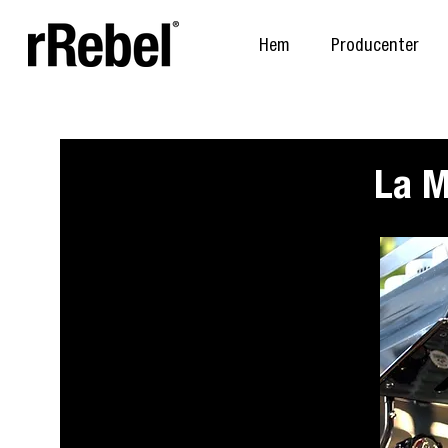
Hem
Producenter
La M