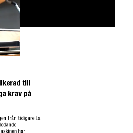
ikerad till
öga krav på
gen från tidigare La
hledande
Maskinen har