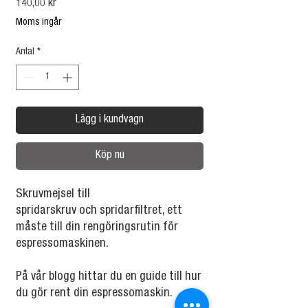
Pris
140,00 kr
Moms ingår
Antal
*
Lägg i kundvagn
Köp nu
Skruvmejsel till
spridarskruv och spridarfiltret, ett
måste till din rengöringsrutin för
espressomaskinen.
På vår blogg hittar du en guide till hur
du gör rent din espressomaskin.