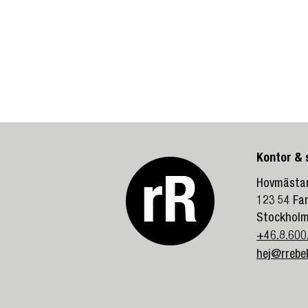
Kontor &
Hovmästar
123 54 Fa
Stockhol
+46.8.600
hej@rrebel