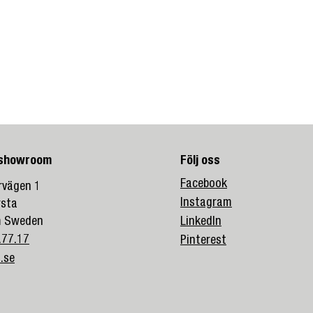
 showroom
Följ oss
Facebook
vägen 1
Instagram
rsta
m Sweden
LinkedIn
.77.17
Pinterest
.se