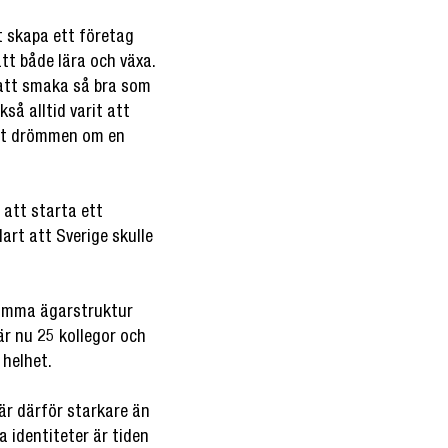
 skapa ett företag
tt både lära och växa.
 att smaka så bra som
å alltid varit att
art drömmen om en
 att starta ett
art att Sverige skulle
amma ägarstruktur
är nu 25 kollegor och
 helhet.
r därför starkare än
 identiteter är tiden