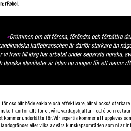
: rRebel.
«
Drömmen om att förena, förändra och förbättra de
andinaviska kaffebranschen är därför starkare än någo
r vi fram till idag har arbetat under separata norska, s
h danska identiteter är tiden nu mogen för ett namn: rR
för oss blir både enklare och effektivare, blir vi också starkar
anske framför allt för er, våra vardagshjältar - café och restau
t kommer underlätta för. Vår expertis kommer att upplevas som
landsgränser eller vilka av våra kunskapsområden som ni är int