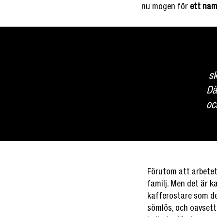
nu mogen för
ett namn
sk
Dä
oc
Förutom att arbetet 
familj. Men det är k
kafferostare som de
sömlös, och oavsett 