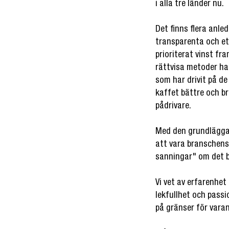
i alla tre länder nu.
Det finns flera anle
transparenta och et
prioriterat vinst fr
rättvisa metoder ha
som har drivit på d
kaffet bättre och bra
pådrivare.
Med den grundläggan
att vara branschens
sanningar" om det 
Vi vet av erfarenhet
lekfullhet och passi
på gränser för vara