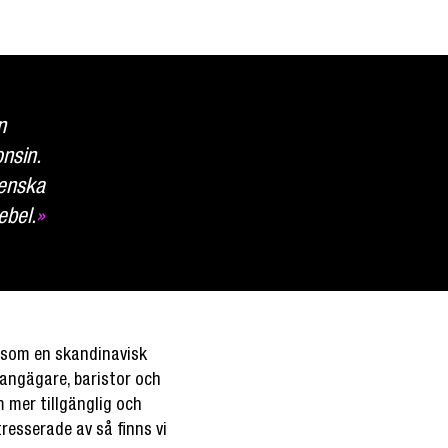
n
nsin.
venska
ebel.
»
e som en skandinavisk
rangägare, baristor och
 mer tillgänglig och
resserade av så finns vi