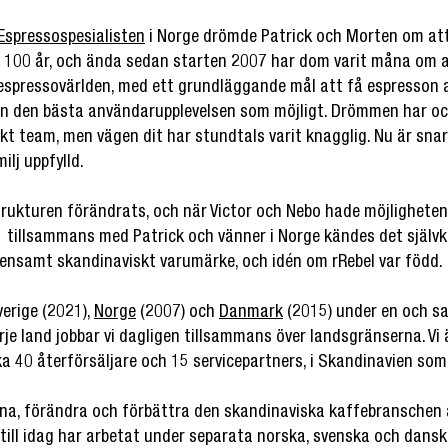
Espressospesialisten
i Norge drömde Patrick och Morten om att
er 100 år, och ända sedan starten 2007 har dom varit måna om a
 espressovärlden, med ett grundläggande mål att få espresson
an den bästa användarupplevelsen som möjligt. Drömmen har ocks
kt team, men vägen dit har stundtals varit knagglig. Nu är sn
ilj uppfylld.
rukturen förändrats, och när Victor och Nebo hade möjligheten
1 tillsammans med Patrick och vänner i Norge kändes det självkl
emensamt skandinaviskt varumärke, och idén om rRebel var född.
Sverige (2021),
Norge
(2007) och
Danmark
(2015) under en och s
je land jobbar vi dagligen tillsammans över landsgränserna. Vi 
ka 40 återförsäljare och 15 servicepartners, i Skandinavien som
a, förändra och förbättra den skandinaviska kaffebranschen ä
 till idag har arbetat under separata norska, svenska och danska