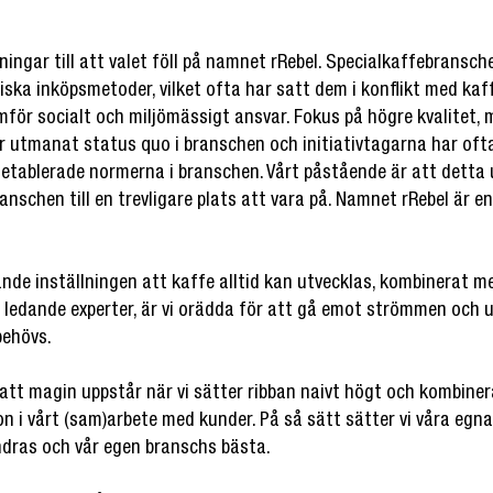
dningar till att valet föll på namnet rRebel. Specialkaffebransch
iska inköpsmetoder, vilket ofta har satt dem i konflikt med ka
amför socialt och miljömässigt ansvar. Fokus på högre kvalitet, 
r utmanat status quo i branschen och initiativtagarna har ofta
e etablerade normerna i branschen. Vårt påstående är att detta 
nschen till en trevligare plats att vara på. Namnet rRebel är en 
de inställningen att kaffe alltid kan utvecklas, kombinerat m
 ledande experter, är vi orädda för att gå emot strömmen och
behövs.
 att magin uppstår när vi sätter ribban naivt högt och kombiner
on i vårt (sam)arbete med kunder. På så sätt sätter vi våra egn
ndras och vår egen branschs bästa.