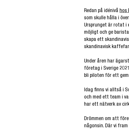
Redan på idénivå
hos 
som skulle hålla i öv
Ursprunget är rotat i
möjligt och ge barist
skapa ett skandinavis
skandinavisk kaffefam
Under åren har ägarst
företag i Sverige 202
bli piloten för ett g
Idag finns vi alltså i 
och med ett team i var
har ett nätverk av cir
Drömmen om att fören
någonsin. Där vi fram