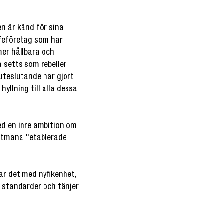
en är känd för sina
ffeföretag som har
mer hållbara och
 setts som rebeller
uteslutande har gjort
hyllning till alla dessa
ed en inre ambition om
 utmana "etablerade
ar det med nyfikenhet,
a standarder och tänjer