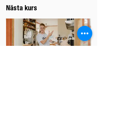
Nästa kurs
La Marzocco Masterclas
Lørdag
30. November
4 timmar
Hovmästervägen 1
123 54 Farsta
Stockholm
Boka kurs