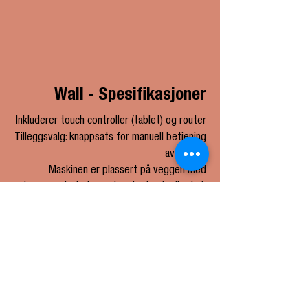
Wall - Spesifikasjoner
Inkluderer touch controller (tablet) og router
Tilleggsvalg: knappsats for manuell betjening
av maskin
Maskinen er plassert på veggen med
bryggeenhet plassert under benk eller bak
vegg/tilstøtende rom
Kapasitet: opptil 3,8 L = 200 kopper/t.
Kontor & showroom
Hovmästarvägen 1
123 54 Farsta