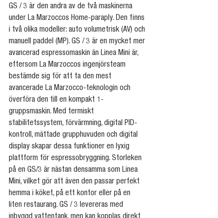
GS / 3 är den andra av de två maskinerna 
under La Marzoccos Home-paraply. Den finns 
i två olika modeller: auto volumetrisk (AV) och 
manuell paddel (MP). GS / 3 är en mycket mer 
avancerad espressomaskin än Linea Mini är, 
eftersom La Marzoccos ingenjörsteam 
bestämde sig för att ta den mest 
avancerade La Marzocco-teknologin och 
överföra den till en kompakt 1-
gruppsmaskin. Med termiskt 
stabilitetssystem, förvärmning, digital PID-
kontroll, mättade grupphuvuden och digital 
display skapar dessa funktioner en lyxig 
plattform för espressobryggning. Storleken 
på en GS/3 är nästan densamma som Linea 
Mini, vilket gör att även den passar perfekt 
hemma i köket, på ett kontor eller på en 
liten restaurang. GS / 3 levereras med 
inbyggd vattentank, men kan kopplas direkt 