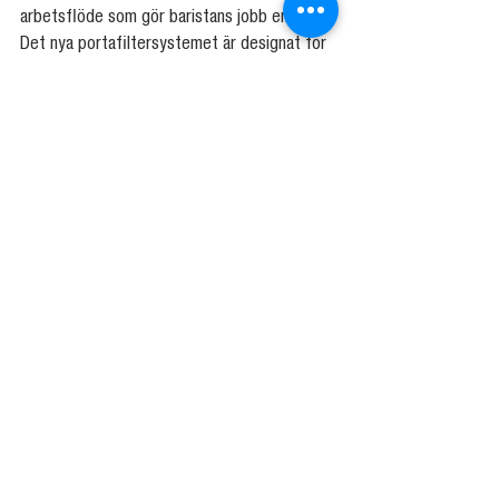
arbetsflöde som gör baristans jobb enklare. 
Det nya portafiltersystemet är designat för 
att minimera belastningen på baristan, La 
Marzocco kallar detta för ett "straight-in 
portafilter" och bajonetten placeras direkt 
in i gruppen istället för att vridas på 
traditionellt sätt. Effektiviteten ökas 
ytterligare tack vare Steam Flush; efter 
varje extraktion kommer ånga automatiskt ur 
grupphuvudet följt av en dusch med varmt 
vatten, vilket gör det lättare att hålla 
maskinen ren under de mest hektiska 
perioderna. Denna innovativa funktion 
minimerar avsmak från kafferester och gör 
att du inte behöver rengöra grupphuvudet 
lika ofta. Ångventilen är också isolerad och 
blir därför inte varm.