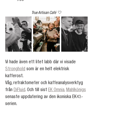
True Artisan Café  
🤍
Vi hade även ett litet labb där vi visade 
Stronghold
 som är en helt elektrisk 
kafferost.
Våg, refraktometer och kaffeanalysverktyg 
från 
DiFluid
. Och till sist 
EK Omnia
, 
Mahlkönigs
senaste uppdatering av den ikoniska EK43-
serien.