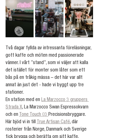
Två dagar fyllda av intressanta föreläsningar, 
gott kaffe och möten med passionerade 
vänner. I vårt ”stand”, som vi väljer att kalla 
det istället för monter som låter som ett 
bås på en tråkig mässa – det här var allt 
annat än just det - hade vi byggt upp tre 
stationer.
En station med en 
La Marzocco 3 gruppers 
Strada X
, La Marzocco Swan Espressokvarn 
och en 
Tone Touch 03 
Precisionsbryggare. 
Här bjöd vi in till 
True Artisan Café
, där 
rosterier från Norge, Danmark och Sverige 
fick brygga och berätta om sitt kaffe.