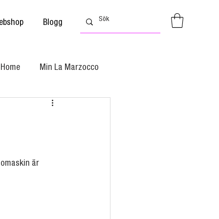
ebshop
Blogg
l Home
Min La Marzocco
somaskin är 