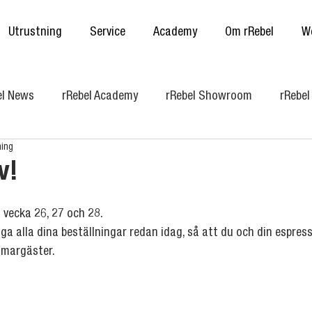
Utrustning
Service
Academy
Om rRebel
W
el News
rRebel Academy
rRebel Showroom
rRebe
ning
v!
vecka 26, 27 och 28. 
ga alla dina beställningar redan idag, så att du och din espres
mmargäster. 