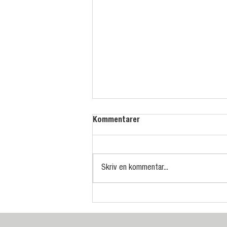
Kommentarer
Skriv en kommentar...
Sista uppdateringen av
Hovmästarvägen